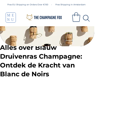
Free EU Shipping on Orders Over €150 • Free Shipping in Amsterdam
ME
NU
Alles over Blauw
Druivenras Champagne:
Ontdek de Kracht van
Blanc de Noirs