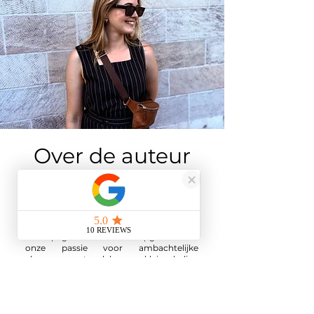
Over de auteur
Mijn naam is Cecile Wyard
Ik ben de medeoprichter en directeur
van The Champagne Fox.
Mijn partner en ik hebben The
Champagne Fox in 2022 opgericht om
onze passie voor ambachtelijke
champagne te delen — kleinschalige
flessen geproduceerd door
onafhankelijke wijnboeren.
In onze webshop vindt u unieke