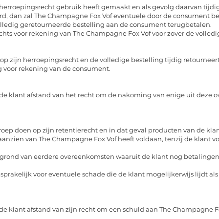
 herroepingsrecht gebruik heeft gemaakt en als gevolg daarvan tijdig
rd, dan zal The Champagne Fox Vof eventuele door de consument be
olledig geretourneerde bestelling aan de consument terugbetalen.
hts voor rekening van The Champagne Fox Vof voor zover de volledi
 zijn herroepingsrecht en de volledige bestelling tijdig retourneer
ng voor rekening van de consument.
t de klant afstand van het recht om de nakoming van enige uit deze
ep doen op zijn retentierecht en in dat geval producten van de klan
anzien van The Champagne Fox Vof heeft voldaan, tenzij de klant v
p grond van eerdere overeenkomsten waaruit de klant nog betaling
prakelijk voor eventuele schade die de klant mogelijkerwijs lijdt a
t de klant afstand van zijn recht om een schuld aan The Champagne F