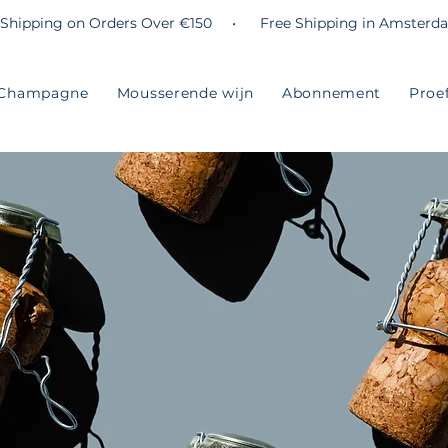
 Shipping on Orders Over €150 • Free Shipping in Amsterd
Champagne
Mousserende wijn
Abonnement
Proe
Q & Voorwaar