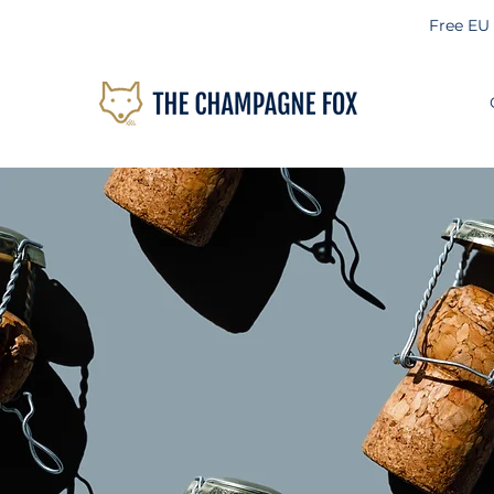
Free EU
FA