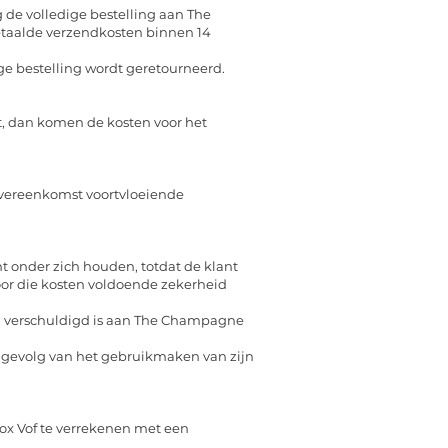
 de volledige bestelling aan The
taalde verzendkosten binnen 14
ge bestelling wordt geretourneerd.
t, dan komen de kosten voor het
 overeenkomst voortvloeiende
t onder zich houden, totdat de klant
oor die kosten voldoende zekerheid
en verschuldigd is aan The Champagne
ls gevolg van het gebruikmaken van zijn
ox Vof te verrekenen met een