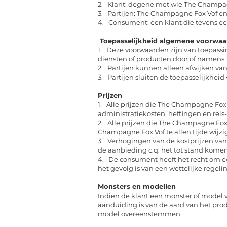
2. Klant: degene met wie The Champa
3. Partijen: The Champagne Fox Vof en
4. Consument: een klant die tevens een
Toepasselijkheid algemene voorwa
1. Deze voorwaarden zijn van toepassi
diensten of producten door of namens
2. Partijen kunnen alleen afwijken van
3. Partijen sluiten de toepasselijkhei
Prijzen
1. Alle prijzen die The Champagne Fox Vo
administratiekosten, heffingen en reis
2. Alle prijzen die The Champagne Fox 
Champagne Fox Vof te allen tijde wijz
3. Verhogingen van de kostprijzen van
de aanbieding c.q. het tot stand kome
4. De consument heeft het recht om ee
het gevolg is van een wettelijke regeli
Monsters en modellen
Indien de klant een monster of model 
aanduiding is van de aard van het prod
model overeenstemmen.