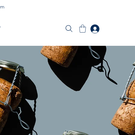
am
f
den