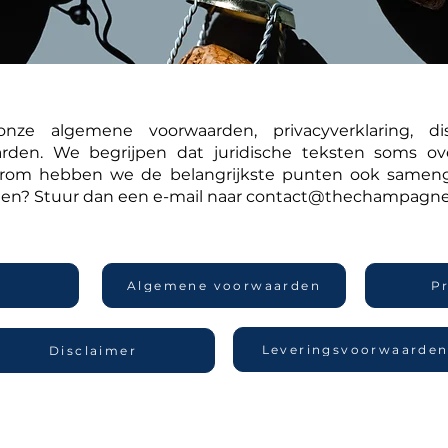
nze algemene voorwaarden, privacyverklaring, di
arden. We begrijpen dat juridische teksten soms o
arom hebben we de belangrijkste punten ook sameng
gen? Stuur dan een e-mail naar
contact@thechampagnef
Algemene voorwaarden
P
Leveringsvoorwaarde
Disclaimer