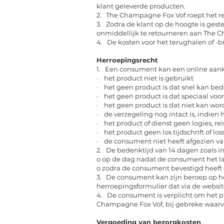
klant geleverde producten.
2. The Champagne Fox Vof roept het rec
3. Zodra de klant op de hoogte is gest
onmiddellijk te retourneren aan The C
4. De kosten voor het terughalen of -
Herroepingsrecht
1. Een consument kan een online aan
· het product niet is gebruikt
· het geen product is dat snel kan bed
· het geen product is dat speciaal vo
· het geen product is dat niet kan wo
· de verzegeling nog intact is, indien 
· het product of dienst geen logies, rei
· het product geen los tijdschrift of los
· de consument niet heeft afgezien va
2. De bedenktijd van 14 dagen zoals in
o op de dag nadat de consument het la
o zodra de consument bevestigd heeft d
3. De consument kan zijn beroep op h
herroepingsformulier dat via de webs
4. De consument is verplicht om het p
Champagne Fox Vof, bij gebreke waarva
Vergoeding van bezorgkosten