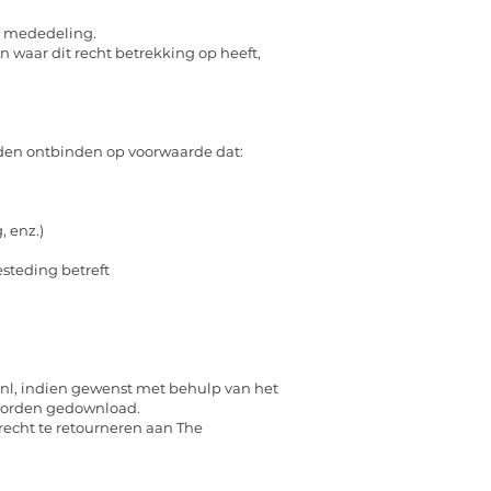
he mededeling.
n waar dit recht betrekking op heeft,
den ontbinden op voorwaarde dat:
 enz.)
esteding betreft
nl
, indien gewenst met behulp van het
worden gedownload.
echt te retourneren aan The