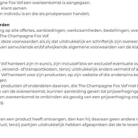
gne Fox Vof een overeenkomst is aangegaan.
 klant samen.
 individu is en die als privépersoon handelt.
arden
ng op alle offertes, aanbiedingen, werkzaamheden, bestellingen, o
 The Champagne Fox Vof.
 deze voorwaarden als zij dat uitdrukkelijk en schriftelijk zijn over
d van aanvullende en/of afwijkende algemene voorwaarden van de klan
f hanteert zijn in euro’s, zijn inclusief btw en exclusief eventuele o
-, verzend- of transportkosten, tenzij uitdrukkelijk anders vermeld 
Vof hanteert voor zijn producten, op zijn website of die anderszins 
igen.
 producten of onderdelen daarvan, die The Champagne Fox Vof niet k
n van de overeenkomst, kunnen aanleiding geven tot prijsverhoging
n overeenkomst te ontbinden als gevolg van een prijsverhoging zoals
ng.
van een product heeft ontvangen, dan kan hij daaraan geen andere 
uct, tenzij partijen uitdrukkelijk hebben afgesproken dat de te lev