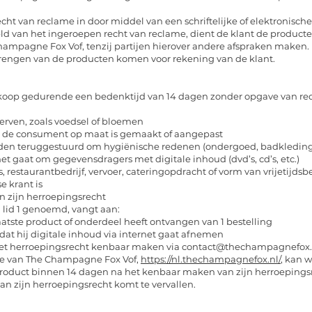
ht van reclame in door middel van een schriftelijke of elektronisc
eld van het ingeroepen recht van reclame, dient de klant de producte
hampagne Fox Vof, tenzij partijen hierover andere afspraken maken.
brengen van de producten komen voor rekening van de klant.
koop gedurende een bedenktijd van 14 dagen zonder opgave van re
erven, zoals voedsel of bloemen
or de consument op maat is gemaakt of aangepast
rden teruggestuurd om hygiënische redenen (ondergoed, badkleding,
het gaat om gegevensdragers met digitale inhoud (dvd’s, cd’s, etc.)
s, restaurantbedrijf, vervoer, cateringopdracht of vorm van vrijetijdsb
se krant is
n zijn herroepingsrecht
 lid 1 genoemd, vangt aan:
atste product of onderdeel heeft ontvangen van 1 bestelling
at hij digitale inhoud via internet gaat afnemen
et herroepingsrecht kenbaar maken via
contact@thechampagnefox.
ite van The Champagne Fox Vof,
https://nl.thechampagnefox.nl/
, kan 
roduct binnen 14 dagen na het kenbaar maken van zijn herroepingsr
n zijn herroepingsrecht komt te vervallen.