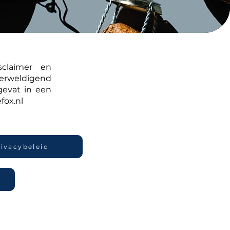
sclaimer en
verweldigend
evat in een
ox.nl
rivacybeleid
n