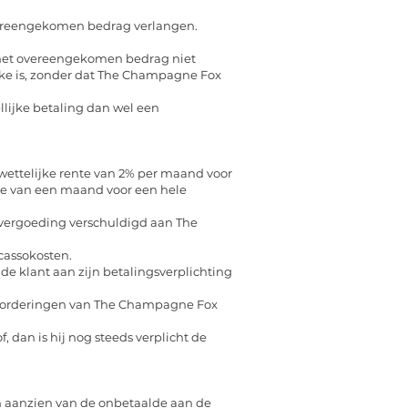
vereengekomen bedrag verlangen.
t het overeengekomen bedrag niet
reke is, zonder dat The Champagne Fox
lijke betaling dan wel een
wettelijke rente van 2% per maand voor
lte van een maand voor een hele
devergoeding verschuldigd aan The
cassokosten.
de klant aan zijn betalingsverplichting
 de vorderingen van The Champagne Fox
dan is hij nog steeds verplicht de
en aanzien van de onbetaalde aan de