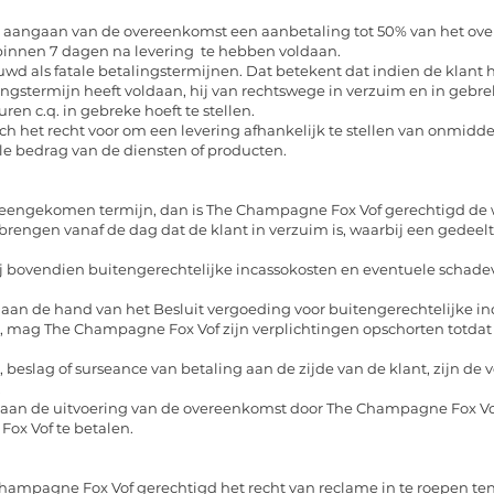
t aangaan van de overeenkomst een aanbetaling tot 50% van het o
 binnen 7 dagen na levering te hebben voldaan.
wd als fatale betalingstermijnen. Dat betekent dat indien de klan
alingstermijn heeft voldaan, hij van rechtswege in verzuim en in geb
ren c.q. in gebreke hoeft te stellen.
 het recht voor om een levering afhankelijk te stellen van onmiddel
ale bedrag van de diensten of producten.
ereengekomen termijn, dan is The Champagne Fox Vof gerechtigd de 
 brengen vanaf de dag dat de klant in verzuim is, waarbij een gedee
 hij bovendien buitengerechtelijke incassokosten en eventuele scha
an de hand van het Besluit vergoeding voor buitengerechtelijke in
t, mag The Champagne Fox Vof zijn verplichtingen opschorten totdat 
ent, beslag of surseance van betaling aan de zijde van de klant, zijn
.
aan de uitvoering van de overeenkomst door The Champagne Fox Vof, 
ox Vof te betalen.
e Champagne Fox Vof gerechtigd het recht van reclame in te roepen t