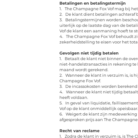
Betalingen en betalingstermijn
1. The Champagne Fox Vof mag bij he
2. De klant dient betalingen achteraf
3. Betalingstermijnen worden beschou
uiterlijk op de laatste dag van de bet
Vof de klant een aanmaning hoeft te stu
4. The Champagne Fox Vof behoudt zich
zekerheidstelling te eisen voor het tot
Gevolgen niet tijdig betalen
1. Betaalt de klant niet binnen de ov
niet-handelstransacties in rekening te
maand wordt gerekend.
2. Wanneer de klant in verzuim is, is
Champagne Fox Vof.
3. De incassokosten worden berekend a
4. Wanneer de klant niet tijdig betaal
heeft voldaan.
5. In geval van liquidatie, faillissem
Vof op de klant onmiddellijk opeisbaar
6. Weigert de klant zijn medewerking 
afgesproken prijs aan The Champagne F
Recht van reclame
1. Zodra de klant in verzuim is, is Th