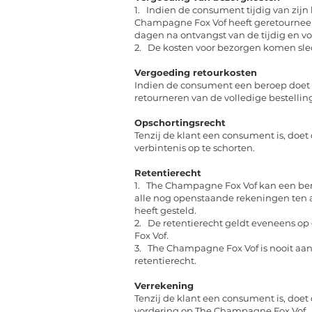
1. Indien de consument tijdig van zijn
Champagne Fox Vof heeft geretournee
dagen na ontvangst van de tijdig en v
2. De kosten voor bezorgen komen slec
Vergoeding retourkosten
Indien de consument een beroep doet op
retourneren van de volledige bestelli
Opschortingsrecht
Tenzij de klant een consument is, doe
verbintenis op te schorten.
Retentierecht
1. The Champagne Fox Vof kan een bero
alle nog openstaande rekeningen ten a
heeft gesteld.
2. De retentierecht geldt eveneens o
Fox Vof.
3. The Champagne Fox Vof is nooit aans
retentierecht.
Verrekening
Tenzij de klant een consument is, doe
vordering op The Champagne Fox Vof.