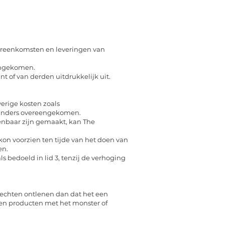
vereenkomsten en leveringen van
eengekomen.
t of van derden uitdrukkelijk uit.
verige kosten zoals
of anders overeengekomen.
kenbaar zijn gemaakt, kan The
on voorzien ten tijde van het doen van
en.
 bedoeld in lid 3, tenzij de verhoging
rechten ontlenen dan dat het een
eren producten met het monster of