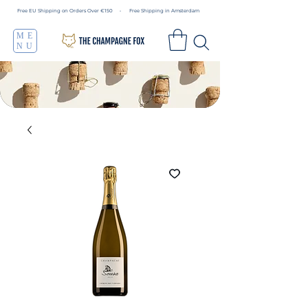
Free EU Shipping on Orders Over €150 • Free Shipping in Amsterdam
ME
NU