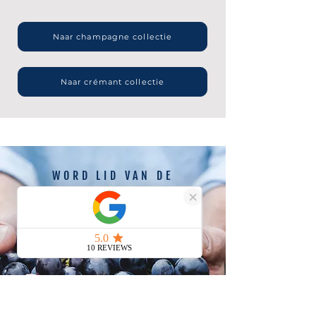
Waarom we hem kozen
Biodynamisch, in balans en
Naar champagne collectie
gebouwd om aan tafel te
plezieren, is hij alles wat we mooi
vinden aan grower champagne.
Naar crémant collectie
Ons stuk over
biologische en
biodynamische champagne
legt
de aanpak uit, en je vindt meer
eerlijke flessen tussen onze
biologische champagnes
.
WORD LID VAN DE
COMMUNITY
Ontvang 10% korting op je eerste
bestelling en ontdek als eerste
limited editions, nieuwe releases en
evenementen