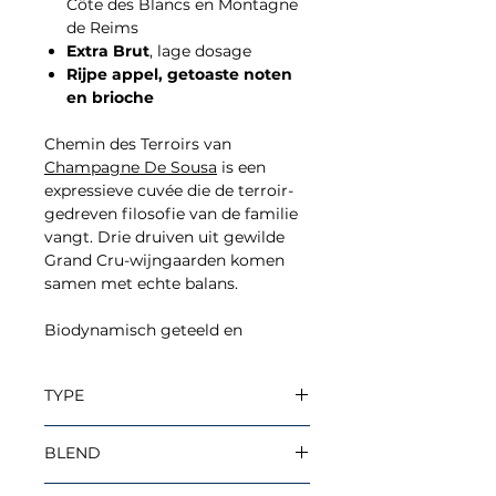
Côte des Blancs en Montagne
de Reims
Extra Brut
, lage dosage
Rijpe appel, getoaste noten
en brioche
Chemin des Terroirs van
Champagne De Sousa
is een
expressieve cuvée die de terroir-
gedreven filosofie van de familie
vangt. Drie druiven uit gewilde
Grand Cru-wijngaarden komen
samen met echte balans.
Biodynamisch geteeld en
gebouwd op fruit uit de Côte des
Blancs en Montagne de Reims,
TYPE
toont hij de diepgang die
voortkomt uit werken met het
Tradition
land in plaats van ertegen. Onze
BLEND
Grand Cru
gids over
grower champagne
legt
uit waarom dat ertoe doet.
50% Chardonnay l 30% Pinot