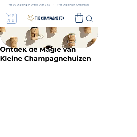
Free EU Shipping on Orders Over €150 • Free Shipping in Amsterdam
ME
NU
Ontdek de Magie van
Kleine Champagnehuizen