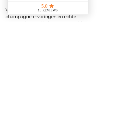
Voor wie op zoek is naar authentieke 
champagne-ervaringen en echte 
ontmoetingen, zijn bezoeken aan kleine 
champagnehuizen geen luxe maar een 
absolute aanrader.
Meet The Champagne Fox: dé 
webshop voor champagnes 
van onafhankelijke wijnboeren
Wij zijn twee champagneliefhebbers uit 
Amsterdam. In 2022 lanceerden we The 
Champagne Fox om onze passie voor 
ambachtelijke champagne te delen: 
unieke flessen in kleine oplages, 
gemaakt door onafhankelijke 
wijnboeren.