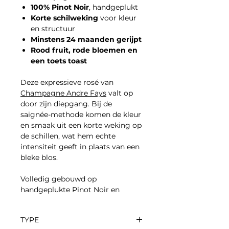
100% Pinot Noir
, handgeplukt
Korte schilweking
voor kleur
en structuur
Minstens 24 maanden gerijpt
Rood fruit, rode bloemen en
een toets toast
Deze expressieve rosé van
Champagne Andre Fays
valt op
door zijn diepgang. Bij de
saignée-methode komen de kleur
en smaak uit een korte weking op
de schillen, wat hem echte
intensiteit geeft in plaats van een
bleke blos.
Volledig gebouwd op
handgeplukte Pinot Noir en
minstens twee jaar gerijpt, is dit
rosé met serieus karakter. Ben je
TYPE
benieuwd naar de stijl? Dan is