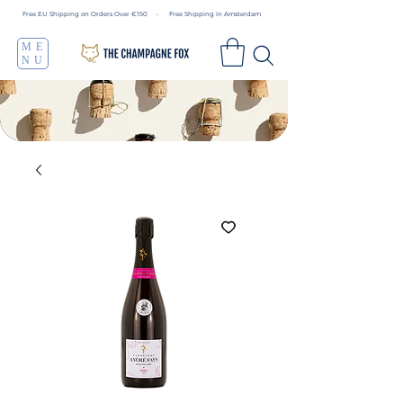
Free EU Shipping on Orders Over €150 • Free Shipping in Amsterdam
ME
NU