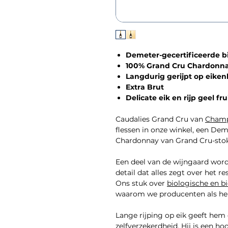
Demeter-gecertificeerde
100% Grand Cru Chardonn
Langdurig gerijpt op eike
Extra Brut
Delicate eik en rijp geel fru
Caudalies Grand Cru van
Champ
flessen in onze winkel, een De
Chardonnay van Grand Cru-stokk
Een deel van de wijngaard word
detail dat alles zegt over het r
Ons stuk over
biologische en 
waarom we producenten als he
Lange rijping op eik geeft hem 
zelfverzekerdheid. Hij is een 