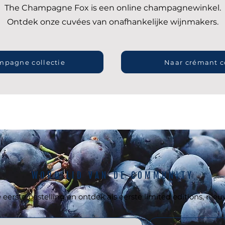
The Champagne Fox is een online champagnewinkel.
Ontdek onze cuvées van onafhankelijke wijnmakers.
mpagne collectie
Naar crémant c
WORD LID VAN DE COMMUNITY
 eerste bestelling en ontdek als eerste limited editions, n