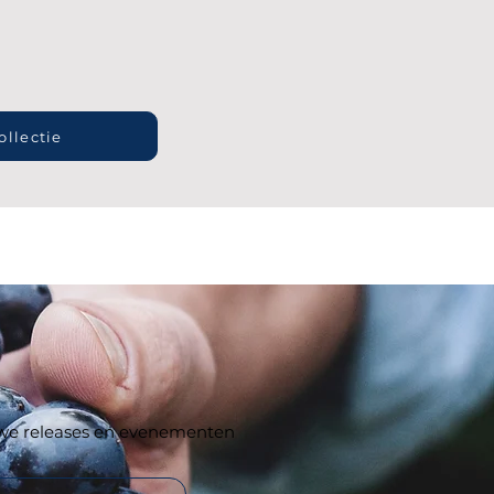
ollectie
ieuwe releases en evenementen