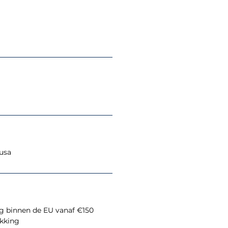
usa
ng binnen de EU vanaf €150
akking