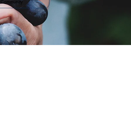
r Community
t