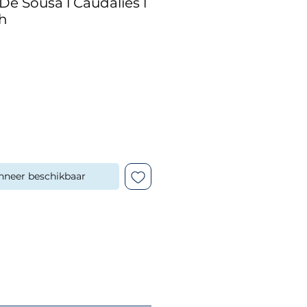
 Sousa l Caudalies l
h
nneer beschikbaar