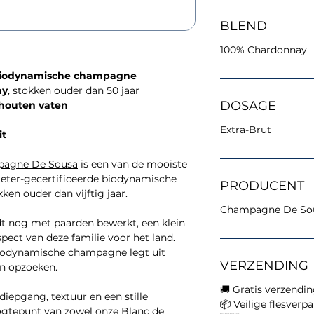
BLEND
100% Chardonnay
 biodynamische champagne
ay
, stokken ouder dan 50 jaar
DOSAGE
nhouten vaten
Extra-Brut
it
agne De Sousa
is een van de mooiste
meter-gecertificeerde biodynamische
PRODUCENT
en ouder dan vijftig jaar.
Champagne De So
t nog met paarden bewerkt, een klein
espect van deze familie voor het land.
biodynamische champagne
legt uit
VERZENDING
n opzoeken.
🚚 Gratis verzendi
diepgang, textuur en een stille
📦 Veilige flesverp
hoogtepunt van zowel onze
Blanc de