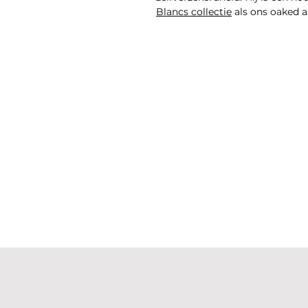
Blancs collectie
als ons oaked 
Proefnotities
Een reserve gestart in 1995 bren
fris houdt. Delicate eik ontmoe
krachtig, precies en elegant is
eik chardonnay vormt.
Waar hij staat
Een extra brut voor wie houdt v
Spreken houtgerijpte stijlen je
champagnes
.