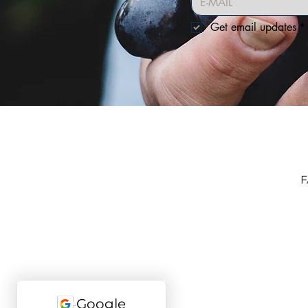
Get email updates
*
F