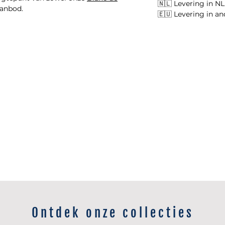
🇳🇱 Levering in N
aanbod.
🇪🇺 Levering in a
gt rijpheid, terwijl jongere wijn hem
t rijp geel fruit in een champagne die
. Onze
Blanc de Blancs gids
legt uit hoe
an structuur en finesse in gelijke mate.
 aan, ontdek dan meer in onze
oaked
Ontdek onze collecties