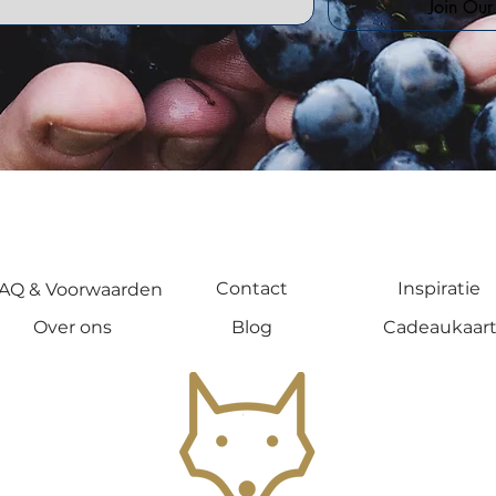
Join Ou
Contact
Inspiratie
AQ & Voorwaarden
Over ons
Blog
Cadeaukaar
.
,
,
,