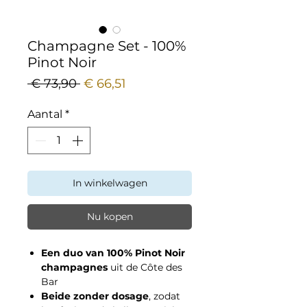
Champagne Set - 100%
Pinot Noir
Normale
Verkoopprijs
 € 73,90 
€ 66,51
prijs
Aantal
*
In winkelwagen
Nu kopen
Een duo van 100% Pinot Noir
champagnes
uit de Côte des
Bar
Beide zonder dosage
, zodat