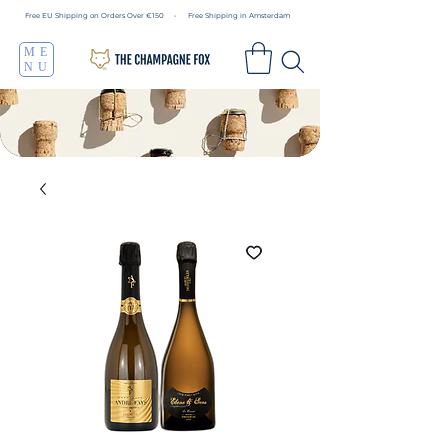
Free EU Shipping on Orders Over €150 • Free Shipping in Amsterdam
ME
NU