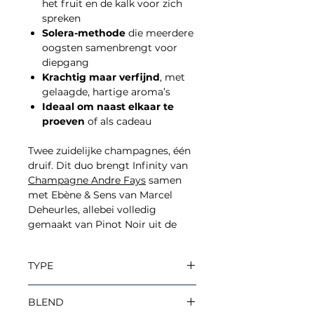
het fruit en de kalk voor zich
spreken
Solera-methode
die meerdere
oogsten samenbrengt voor
diepgang
Krachtig maar verfijnd
, met
gelaagde, hartige aroma’s
Ideaal om naast elkaar te
proeven
of als cadeau
Twee zuidelijke champagnes, één
druif. Dit duo brengt Infinity van
Champagne Andre Fays
samen
met Ebène & Sens van Marcel
Deheurles, allebei volledig
gemaakt van Pinot Noir uit de
Côte des Bar. We laten mensen
graag zien wat deze druif kan als
TYPE
een wijnboer hem de hoofdrol
geeft.
Blanc de noirs
BLEND
Beide cuvées zijn gebouwd op de